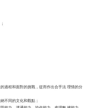
力；
；
的過程和面對的挑戰，從而作出合乎法 理情的分
接納不同的文化和觀點；
題能力、溝通能力、協作能力、處理數 據能力、