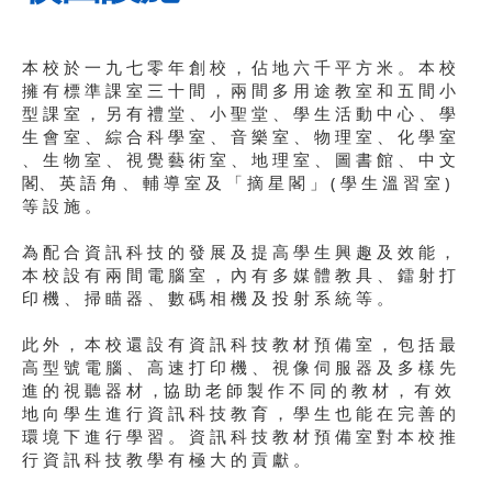
本 校 於 一 九 七 零 年 創 校 ， 佔 地 六 千 平 方 米 。 本 校
擁 有 標 準 課 室 三 十 間 ， 兩 間 多 用 途 教 室 和 五 間 小
型 課 室 ， 另 有 禮 堂 、 小 聖 堂 、 學 生 活 動 中 心 、 學
生 會 室 、 綜 合 科 學 室 、 音 樂 室 、 物 理 室 、 化 學 室
、 生 物 室 、 視 覺 藝 術 室 、 地 理 室 、 圖 書 館 、 中 文
閣、 英 語 角 、 輔 導 室 及 「 摘 星 閣 」 ( 學 生 溫 習 室 )
等 設 施 。
為 配 合 資 訊 科 技 的 發 展 及 提 高 學 生 興 趣 及 效 能 ，
本 校 設 有 兩 間 電 腦 室 ， 內 有 多 媒 體 教 具 、 鐳 射 打
印 機 、 掃 瞄 器 、 數 碼 相 機 及 投 射 系 統 等 。
此 外 ， 本 校 還 設 有 資 訊 科 技 教 材 預 備 室 ， 包 括 最
高 型 號 電 腦 、 高 速 打 印 機 、 視 像 伺 服 器 及 多 樣 先
進 的 視 聽 器 材 ，協 助 老 師 製 作 不 同 的 教 材 ， 有 效
地 向 學 生 進 行 資 訊 科 技 教 育 ， 學 生 也 能 在 完 善 的
環 境 下 進 行 學 習 。 資 訊 科 技 教 材 預 備 室 對 本 校 推
行 資 訊 科 技 教 學 有 極 大 的 貢 獻 。