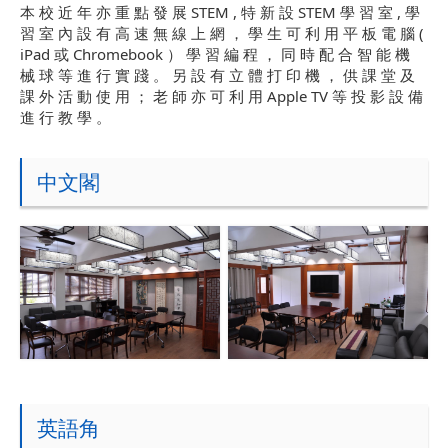
本 校 近 年 亦 重 點 發 展 STEM , 特 新 設 STEM 學 習 室 , 學
習 室 內 設 有 高 速 無 線 上 網 ， 學 生 可 利 用 平 板 電 腦 (
iPad 或 Chromebook ） 學 習 編 程 ， 同 時 配 合 智 能 機
械 球 等 進 行 實 踐 。 另 設 有 立 體 打 印 機 ， 供 課 堂 及
課 外 活 動 使 用 ； 老 師 亦 可 利 用 Apple TV 等 投 影 設 備
進 行 教 學 。
中文閣
英語角