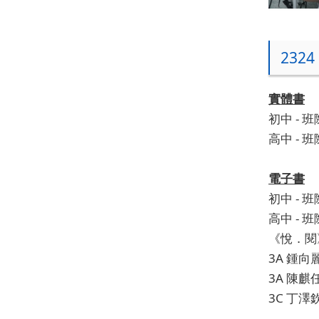
232
實體書
初中 - 班
高中 - 班際
電子書
初中 - 班
高中 - 班
《悅．閱
3A 鍾向
3A 陳麒
3C 丁澤