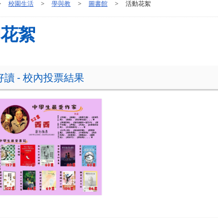
>
校園生活
>
學與教
>
圖書館
>
活動花絮
動花絮
讀 - 校內投票結果