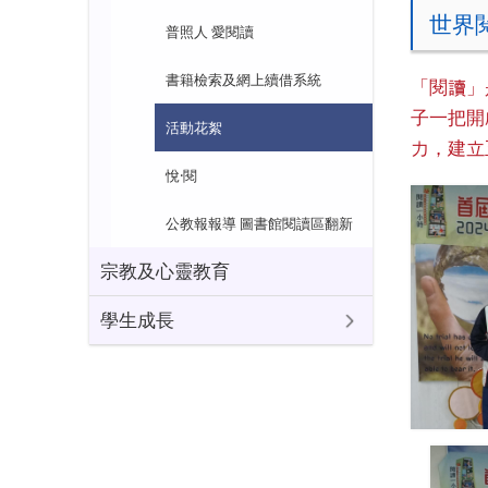
世界
普照人 愛閱讀
書籍檢索及網上續借系統
「閱讀」
子一把開
活動花絮
力，建立
悅·閱
公教報報導 圖書館閱讀區翻新
宗教及心靈教育
學生成長