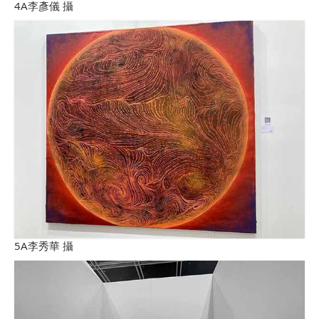
4A李彥儀 攝
5A李秀華 攝