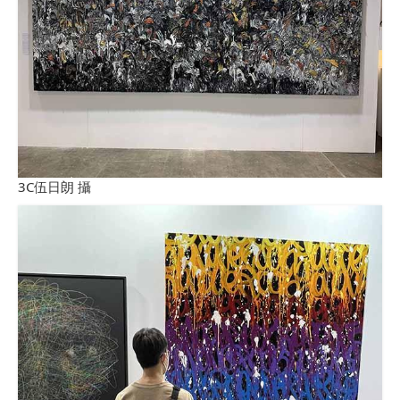
3C伍日朗 攝