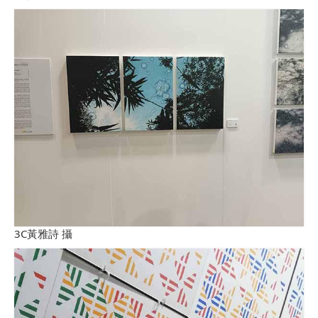
3C黃雅詩 攝