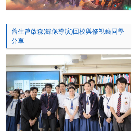
舊生曾啟森(錄像導演)回校與修視藝同學
分享