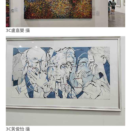
3C盧嘉樂 攝
3C黃俊怡 攝