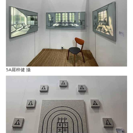
5A羅梓健 攝