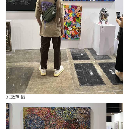
3C敖翔 攝