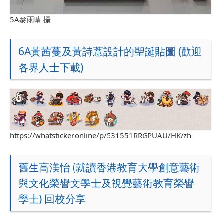
5A麥雨晴 攝
6A黃茜蔓及黃詩薏設計的聖誕貼圖 (歡迎
各界人士下載)
https://whatsticker.online/p/531551RRGPUAU/HK/zh
舊生高渼怡 (就讀香港教育大學創意藝術
與文化榮譽文學士及視覺藝術教育榮譽
學士) 回校分享