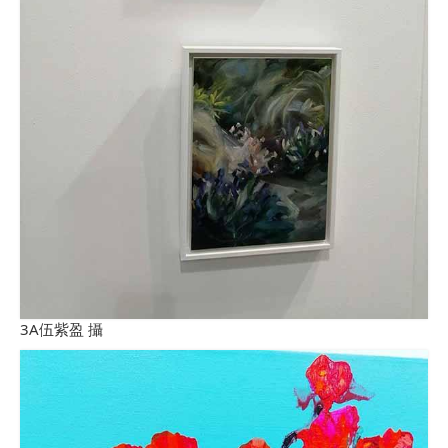
3A伍紫盈 攝