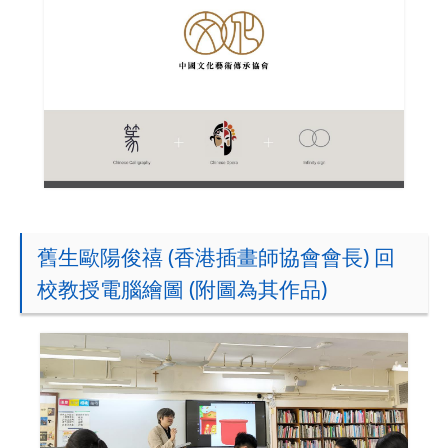
舊生歐陽俊禧 (香港插畫師協會會長) 回
校教授電腦繪圖 (附圖為其作品)