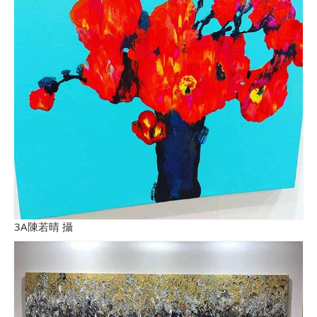
3A陳若晴 攝