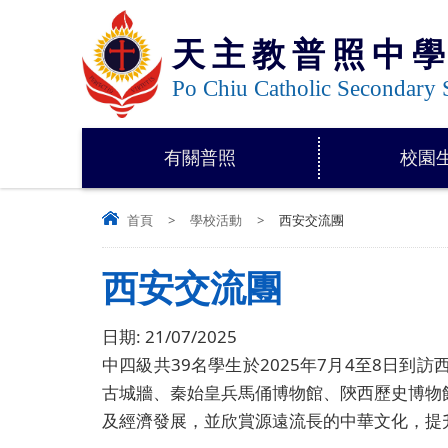
天主教普照中
Po Chiu Catholic Secondary 
有關普照
校園
首頁
>
學校活動
>
西安交流團
西安交流團
日期:
21/07/2025
39
2025
7
4
8
中四級共
名學生於
年
月
至
日到訪
古城牆、秦始皇兵馬俑博物館、陝西歷史博物
及經濟發展，並欣賞源遠流長的中華文化，提