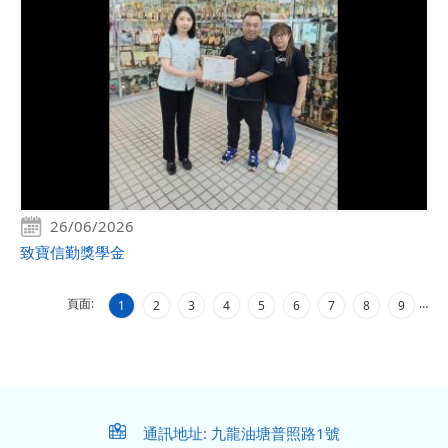
26/06/2026
致寶信勤獎學金
頁面:
…
1
2
3
4
5
6
7
8
9
通訊地址: 九龍油塘普照路1號