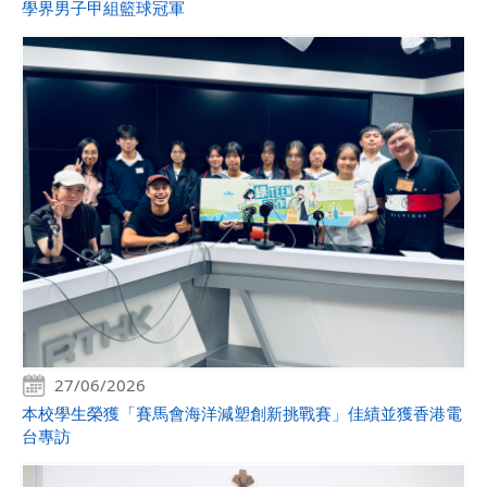
學界男子甲組籃球冠軍
27/06/2026
本校學生榮獲「賽馬會海洋減塑創新挑戰賽」佳績並獲香港電
台專訪