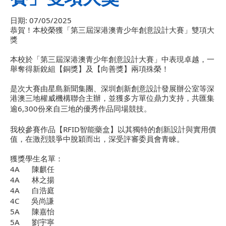
日期:
07/05/2025
恭賀！本校榮獲「第三屆深港澳青少年創意設計大賽」雙項大
獎
本校於「第三屆深港澳青少年創意設計大賽」中表現卓越，一
舉奪得新銳組【銅獎】及【向善獎】兩項殊榮！
是次大賽由星島新聞集團、深圳創新創意設計發展辦公室等深
港澳三地權威機構聯合主辦，並獲多方單位鼎力支持，共匯集
6,300
逾
份來自三地的優秀作品同場競技。
RFID
我校參賽作品【
智能藥盒】以其獨特的創新設計與實用價
值，在激烈競爭中脫穎而出，深受評審委員會青睞。
獲獎學生名單：
4A
陳麒任
4A
林之揚
4A
白浩庭
4C
吳尚謙
5A
陳嘉怡
5A
劉宇寧