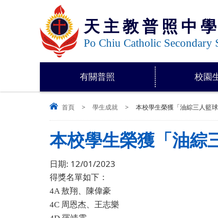
天主教普照中
Po Chiu Catholic Secondary 
有關普照
校園
首頁
>
學生成就
>
本校學生榮獲「油綜三人籃球
本校學生榮獲「油綜
日期:
12/01/2023
得獎名單如下：
4A 敖翔、陳偉豪
4C 周恩杰、王志樂