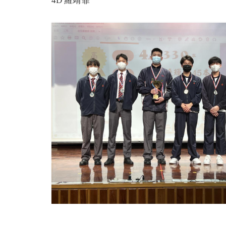
4D 羅靖霏