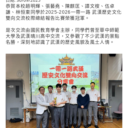
日期:
30/09/2025
恭賀本校趙明輝、張藝堯、陳麒匡、譚文桉、伍卓
謙、林恒東同學於
2025-2026
一帶一路
武漢歷史文化
雙向交流校際總結報告比賽榮獲冠軍。
是次交流由國民教育學會主辦，同學們曾至華中師範
大學及武漢晴川高中交流，又參觀了不少武漢的景點
名勝，深刻地認識了武漢的歷史風貌及風土人情。