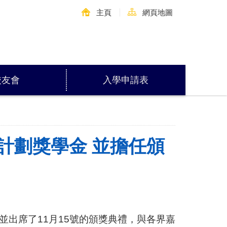
主頁
網頁地圖
校友會
入學申請表
」計劃獎學金 並擔任頒
並出席了
11
月
15
號的頒獎典禮，與各界嘉