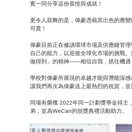
賓一同分享這份喜悅與成就！
.
更令人鼓舞的是，偉豪憑藉其出色的應變
可貴！
.
偉豪目前正在修讀環球市場及供應鏈管理
自己的能力，以迎接全球化市場的挑戰。
做得到」的精神——相信自我，抓住機遇
.
學校對偉豪所展現的卓越才能與潛能深感
讓我們再次為偉豪送上最熱烈的祝賀，並
.
同場有榮獲
2022
年同一計劃獎學金得主
弟，並為
WeCan
的頒獎典禮活動助力。