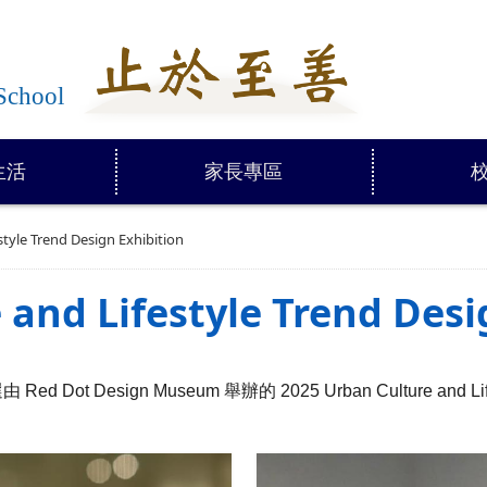
學
School
生活
家長專區
tyle Trend Design Exhibition
 and Lifestyle Trend Desi
d Dot Design Museum 舉辦的 2025 Urban Culture and Lif